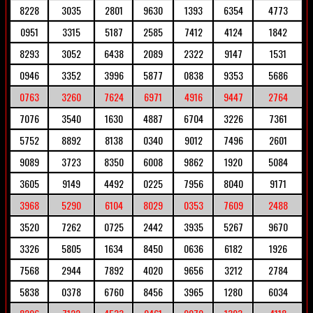
8228
3035
2801
9630
1393
6354
4773
0951
3315
5187
2585
7412
4124
1842
8293
3052
6438
2089
2322
9147
1531
0946
3352
3996
5877
0838
9353
5686
0763
3260
7624
6971
4916
9447
2764
7076
3540
1630
4887
6704
3226
7361
5752
8892
8138
0340
9012
7496
2601
9089
3723
8350
6008
9862
1920
5084
3605
9149
4492
0225
7956
8040
9171
3968
5290
6104
8029
0353
7609
2488
3520
7262
0725
2442
3935
5267
9670
3326
5805
1634
8450
0636
6182
1926
7568
2944
7892
4020
9656
3212
2784
5838
0378
6760
8456
3965
1280
6034