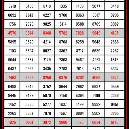
6210
5498
8710
1335
1489
9077
3448
0092
7613
4227
9700
0363
6017
0296
1756
2629
9825
5114
0588
8769
3982
4576
9644
8348
5782
7826
9849
4107
5895
9829
4214
8708
8259
5648
2566
9103
3804
0027
3862
8717
6639
7262
9044
0887
7179
2808
9467
4961
1845
0487
0593
3435
2793
7013
8741
5337
7463
9359
8250
0376
9202
4063
6874
0489
2843
3752
8644
2962
6937
0559
8445
2429
5879
9158
5364
2190
3358
1452
0380
5277
1637
1499
8992
0451
2263
6987
7070
1567
9804
5902
3265
1026
9651
3872
9680
1825
6834
6176