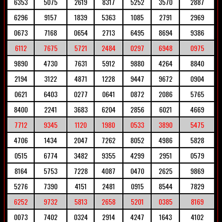
6353
5075
2619
8317
5252
3570
2887
6296
9157
1839
5363
1085
2791
2969
0673
7168
0654
2713
6495
8694
9386
6112
7675
5721
2484
0297
6948
0975
9890
4730
7631
5912
9880
4264
8840
2194
3122
4871
1228
9447
9672
0904
0621
6403
0277
0641
0872
2086
5765
8400
2241
3683
6204
2856
6021
4669
7712
9345
1120
1980
0533
3890
5475
4706
1434
2047
7262
8052
4986
5828
0515
6774
3482
9355
4299
2951
0579
8164
5753
7228
4087
0470
2625
9869
5276
7390
4151
2481
0915
8544
7829
6252
9732
5813
2658
5201
0385
8169
0073
7402
0324
2914
4247
1643
4102