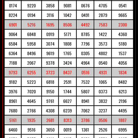
0174
9220
3858
9081
0676
4705
0541
8224
0194
3116
1042
0491
2879
9665
6901
5216
1695
8506
4492
7583
2300
9064
6848
0919
5171
8785
1422
4360
6584
5958
3074
1808
7796
3573
5180
6364
8496
9619
1765
0305
4802
1537
7188
2067
9378
3424
4964
0540
4056
9793
6255
3723
8437
0516
4931
1834
9182
5223
6818
2591
7532
1065
8482
3976
7020
9150
1744
5807
0373
6213
8961
4645
9761
6627
8941
3832
2196
7680
2766
4308
6239
7062
3237
4495
5161
1935
2681
8313
3786
0506
1887
6460
9516
3650
0019
1361
2526
6995