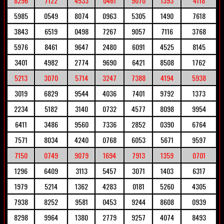
8296
7122
4533
0461
9070
1393
4118
5985
0549
8074
0963
5305
1490
7618
3843
6519
0498
7267
9057
7116
3768
5976
8461
9647
2480
6091
4525
8145
3401
4982
2774
9690
6421
8508
1762
5213
3070
5714
3247
7388
4194
5938
3019
6829
9544
4036
7401
9792
1373
2234
5182
3140
0732
4577
8098
9954
6411
3486
9560
7336
2852
0390
6764
7571
8034
4240
0768
6053
5671
9597
7150
0749
9079
1694
7913
1359
0701
1296
6409
3113
5457
3071
1403
6317
1979
5214
1362
4283
0181
5260
4305
7938
8252
9581
0453
9244
8608
0939
8298
9964
1380
2779
9257
4074
8493