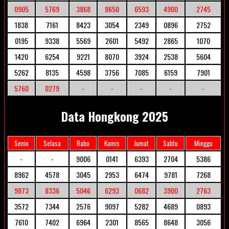
0905
5769
3868
8650
6593
4900
2745
1838
7161
8423
3054
2349
0896
2752
0195
9338
5569
2601
5492
2865
1070
1420
6254
9221
8070
3924
2538
5604
5262
8135
4598
3756
7085
6159
7901
5760
0279
-
-
-
-
-
Data Hongkong 2025
Senin
Selasa
Rabu
Kamis
Jumat
Sabtu
Minggu
-
-
9006
0141
6393
2704
5386
8962
4578
3045
2953
6474
9781
7268
9873
8336
5046
6293
0682
3900
2763
3572
7344
2576
9097
5282
4689
0893
7610
7402
6964
2301
8565
8648
3056