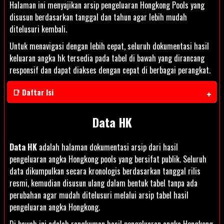
Halaman ini menyajikan arsip pengeluaran Hongkong Pools yang
disusun berdasarkan tanggal dan tahun agar lebih mudah
ditelusuri kembali.
Untuk menavigasi dengan lebih cepat, seluruh dokumentasi hasil
keluaran angka hk tersedia pada tabel di bawah yang dirancang
responsif dan dapat diakses dengan cepat di berbagai perangkat.
📑 Daftar Isi
Data HK
Data HK
adalah halaman dokumentasi arsip dari hasil
pengeluaran angka Hongkong pools yang bersifat publik. Seluruh
data dikumpulkan secara kronologis berdasarkan tanggal rilis
resmi, kemudian disusun ulang dalam bentuk tabel tanpa ada
perubahan agar mudah ditelusuri melalui arsip tabel hasil
pengeluaran angka Hongkong.
Di bawah ini adalah rangkuman hasil pengeluaran angka Hongkong