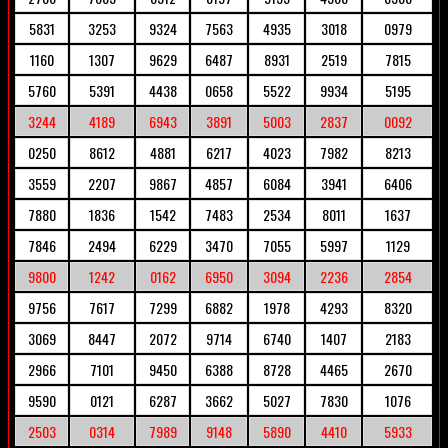
5831
3253
9324
7563
4935
3018
0979
1160
1307
9629
6487
8931
2519
7815
5760
5391
4438
0658
5522
9934
5195
3244
4189
6943
3891
5003
2837
0092
0250
8612
4881
6217
4023
7982
8213
3559
2207
9867
4857
6084
3941
6406
7880
1836
1542
7483
2534
8011
1637
7846
2494
6229
3470
7055
5997
1129
9800
1242
0162
6950
3094
2236
2854
9756
7617
7299
6882
1978
4293
8320
3069
8447
2072
9714
6740
1407
2183
2966
7101
9450
6388
8728
4465
2670
9590
0121
6287
3662
5027
7830
1076
2503
0314
7989
9148
5890
4410
5933